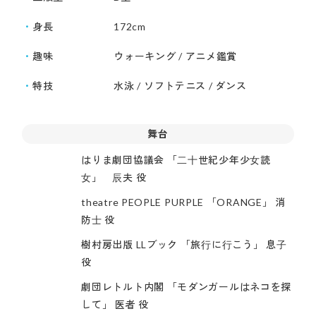
身長
172cm
趣味
ウォーキング / アニメ鑑賞
特技
水泳 / ソフトテニス / ダンス
舞台
はりま劇団協議会 「⼆⼗世紀少年少⼥読
⼥」 ⾠夫 役
theatre PEOPLE PURPLE 「ORANGE」 消
防⼠ 役
樹村房出版 LLブック 「旅⾏に⾏こう」 息⼦
役
劇団レトルト内閣 「モダンガールはネコを探
して」 医者 役