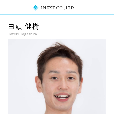
INEXT CO.,LTD.
田頭 健樹
Tateki Tagashira