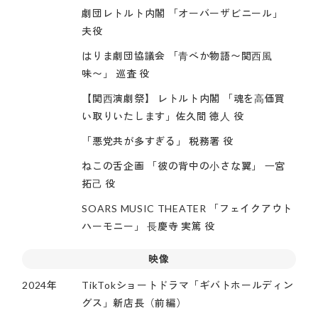
劇団レトルト内閣 「オーバーザビニール」
夫役
はりま劇団協議会 「⻘べか物語〜関⻄⾵
味〜」 巡査 役
【関⻄演劇祭】 レトルト内閣 「魂を⾼価買
い取りいたします」佐久間 徳⼈ 役
「悪党共が多すぎる」 税務署 役
ねこの舌企画 「彼の背中の⼩さな翼」 ⼀宮
拓⼰ 役
SOARS MUSIC THEATER 「フェイクアウト
ハーモニー」 ⻑慶寺 実篤 役
映像
2024年
TikTokショートドラマ「ギバトホールディン
グス」新店長（前編）